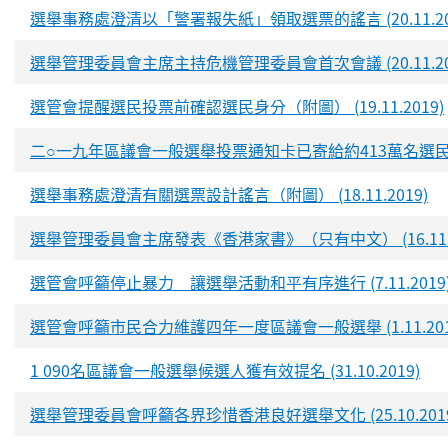
選舉事務處澄清以「警署報失紙」領取選票的謠言 (20.11.20
選舉管理委員會主席主持危機管理委員會首次會議 (20.11.20
選管會提醒選民投票前確認選民身分（附圖） (19.11.2019)
二○一九年區議會一般選舉投票通知卡已寄給約413萬名選民 (18.
選舉事務處澄清有關選票設計謠言（附圖） (18.11.2019)
選舉管理委員會主席發表《香港家書》（只有中文） (16.11.2
選管會呼籲停止暴力 讓選舉活動和平有序進行 (7.11.2019
選管會呼籲市民合力維護四年一度區議會一般選舉 (1.11.201
1 090名區議會一般選舉候選人獲有效提名 (31.10.2019)
選舉管理委員會呼籲各界珍惜香港良好選舉文化 (25.10.2019