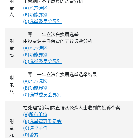
附
于票箱内不予点算的选票分析
录
(A)地方选区
六
(B)功能界别
(C)选举委员会界别
二零二一年立法会换届选举
附
由投票站主任保管的无效选票分析
录
(A)地方选区
七
(B)功能界别
(C)选举委员会界别
二零二一年立法会换届选举选举结果
附
(A)地方选区
录
(B)功能界别
八
(C)选举委员会界别
在处理投诉期内直接从公众人士收到的投诉个案
(A)所有单位
附
(B)选举管理委员会
录
(C)选举主任
九
(D)警方