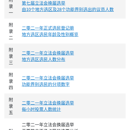
第七届立法会换届选举
录
由10个地方选区及28个功能界别选出的议员人数
一
附
二零二一年正式选民登记册
录
地方选区选民年龄及性别概览
二
附
二零二一年立法会换届选举
录
地方选区选民人数分布
三
附
二零二一年立法会换届选举
录
功能界别选民的分项数字
四
附
二零二一年立法会换届选举
录
每小时投票人数统计
五
二零二一年立法会换届选举