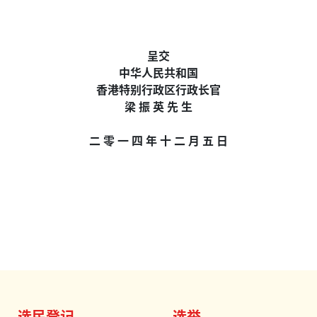
呈交
中华人民共和国
香港特别行政区行政长官
梁 振 英 先 生
二 零 一 四 年 十 二 月 五 日
选民登记
选举