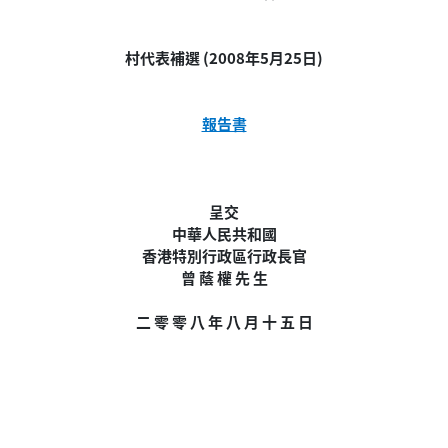
村代表補選 (2008年5月25日)
報告書
呈交
中華人民共和國
香港特別行政區行政長官
曾 蔭 權 先 生
二 零 零 八 年 八 月 十 五 日