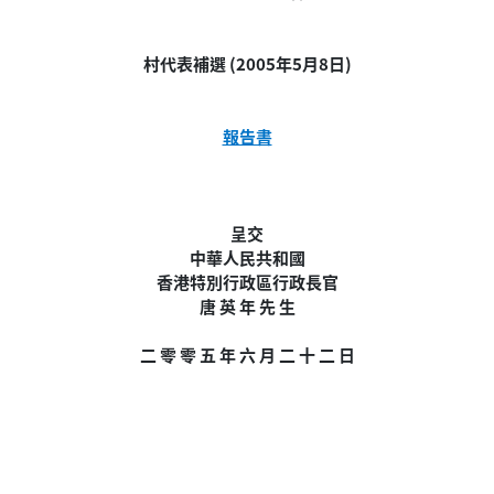
村代表補選 (2005年5月8日)
報告書
呈交
中華人民共和國
香港特別行政區行政長官
唐 英 年 先 生
二 零 零 五 年 六 月 二 十 二 日