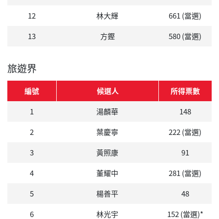
12
林大輝
661 (當選)
13
方鏗
580 (當選)
旅遊界
編號
候選人
所得票數
1
湯麟華
148
2
葉慶寧
222 (當選)
3
黃照康
91
4
董耀中
281 (當選)
5
楊善平
48
6
林光宇
152 (當選)*