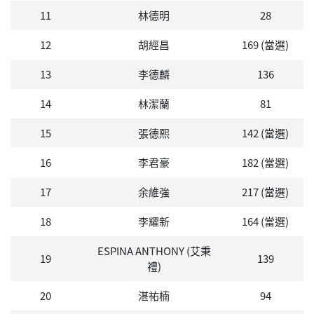
11
林德明
28
12
胡經昌
169 (當選)
13
李德麟
136
14
林潔蘭
81
15
張德熙
142 (當選)
16
李君豪
182 (當選)
17
余維強
217 (當選)
18
李耀新
164 (當選)
ESPINA ANTHONY (艾秉
19
139
禮)
20
湛祐楠
94