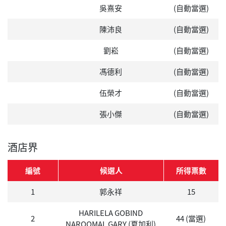
吳熹安
(自動當選)
陳沛良
(自動當選)
劉崧
(自動當選)
馮德利
(自動當選)
伍榮才
(自動當選)
張小傑
(自動當選)
酒店界
編號
候選人
所得票數
1
郭永祥
15
HARILELA GOBIND
2
44 (當選)
NAROOMAL GARY (夏加利)