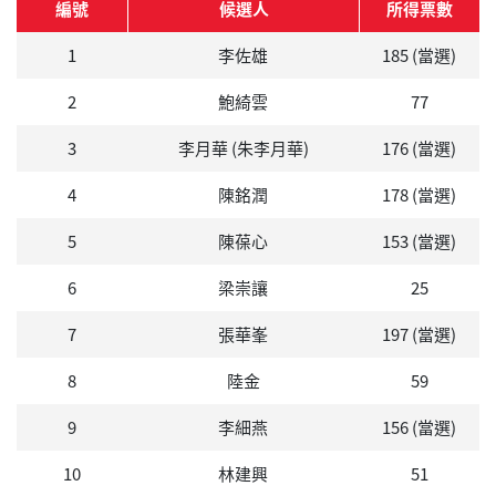
編號
候選人
所得票數
1
李佐雄
185 (當選)
2
鮑綺雲
77
3
李月華 (朱李月華)
176 (當選)
4
陳銘潤
178 (當選)
5
陳葆心
153 (當選)
6
梁崇讓
25
7
張華峯
197 (當選)
8
陸金
59
9
李細燕
156 (當選)
10
林建興
51