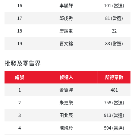
16
李鑾輝
101 (當選)
17
邱戊秀
81 (當選)
18
唐躍峯
22
19
曹文錦
83 (當選)
批發及零售界
編號
候選人
所得票數
1
蕭寶嬋
481
2
朱嘉樂
758 (當選)
3
田北辰
913 (當選)
4
陳淑玲
594 (當選)