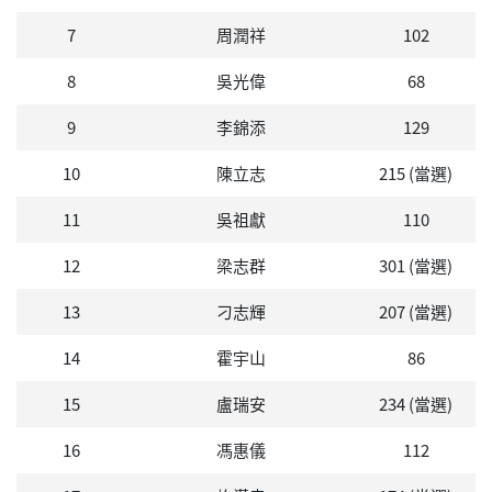
7
周潤祥
102
8
吳光偉
68
9
李錦添
129
10
陳立志
215 (當選)
11
吳祖獻
110
12
梁志群
301 (當選)
13
刁志輝
207 (當選)
14
霍宇山
86
15
盧瑞安
234 (當選)
16
馮惠儀
112