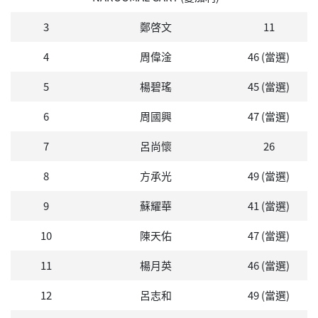
3
鄭啓文
11
4
周偉淦
46 (當選)
5
楊碧瑤
45 (當選)
6
周國興
47 (當選)
7
呂尚懷
26
8
方承光
49 (當選)
9
蘇耀華
41 (當選)
10
陳天佑
47 (當選)
11
楊月英
46 (當選)
12
呂志和
49 (當選)