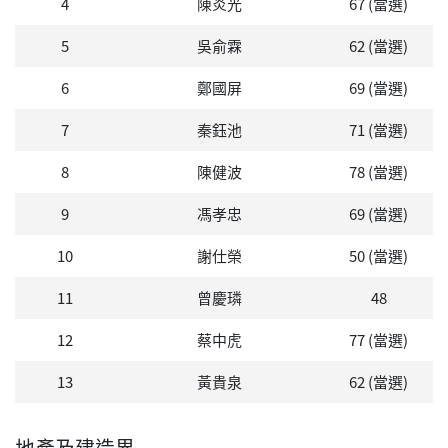
4
陳炎光
67 (當選)
5
吳俞霖
62 (當選)
6
鄭國屏
69 (當選)
7
秦鈺池
71 (當選)
8
陳健波
78 (當選)
9
馮孝忠
69 (當選)
10
謝仕榮
50 (當選)
11
曾慶璘
48
12
蔡中虎
77 (當選)
13
黃貴泉
62 (當選)
地產及建造界