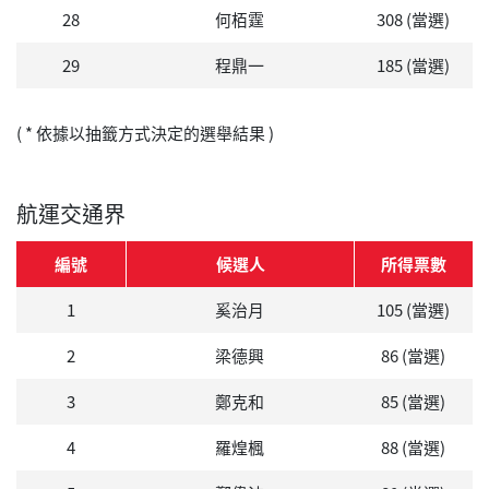
28
何栢霆
308 (當選)
29
程鼎一
185 (當選)
( * 依據以抽籤方式決定的選舉結果 )
航運交通界
編號
候選人
所得票數
1
奚治月
105 (當選)
2
梁德興
86 (當選)
3
鄭克和
85 (當選)
4
羅煌楓
88 (當選)