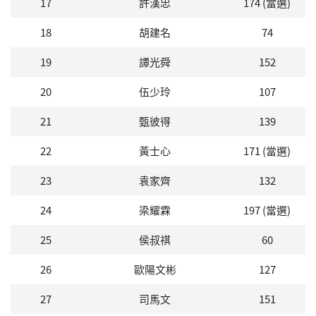
17
許漢忠
174 (當選)
18
胡建名
74
19
譚光舜
152
20
伍少玲
107
21
甄彼得
139
22
黃士心
171 (當選)
23
袁家齊
132
24
梁耀霖
197 (當選)
25
侯叔祺
60
26
歐陽文彬
127
27
司馬文
151