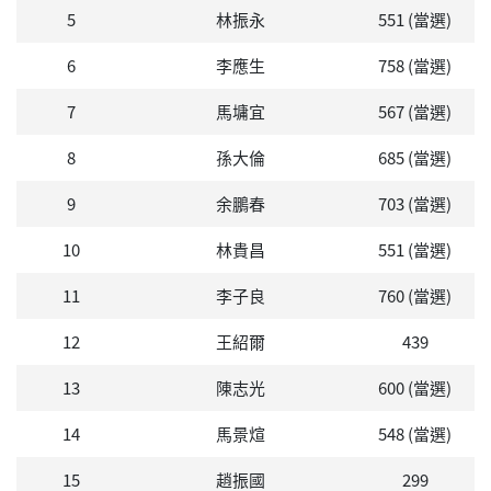
5
林振永
551 (當選)
6
李應生
758 (當選)
7
馬墉宜
567 (當選)
8
孫大倫
685 (當選)
9
余鵬春
703 (當選)
10
林貴昌
551 (當選)
11
李子良
760 (當選)
12
王紹爾
439
13
陳志光
600 (當選)
14
馬景煊
548 (當選)
15
趙振國
299