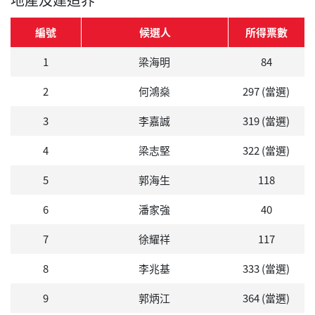
編號
候選人
所得票數
1
梁海明
84
2
何鴻燊
297 (當選)
3
李嘉誠
319 (當選)
4
梁志堅
322 (當選)
5
郭海生
118
6
潘家強
40
7
徐耀祥
117
8
李兆基
333 (當選)
9
郭炳江
364 (當選)