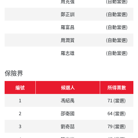
周克強
(自動當選)
鄭正訓
(自動當選)
羅富昌
(自動當選)
周潤賞
(自動當選)
羅志雄
(自動當選)
保險界
編號
候選人
所得票數
1
馮紹禹
71 (當選)
2
邵衛國
64 (當選)
3
劉奇喆
79 (當選)