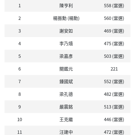
1
陳亨利
558 (當選)
2
楊振勳 (楊勳)
560 (當選)
3
謝安如
469 (當選)
4
李乃熺
475 (當選)
5
梁嘉彥
503 (當選)
6
關鑑元
221
7
鍾國斌
552 (當選)
8
梁孔德
482 (當選)
9
嚴震銘
513 (當選)
10
王克繼
446 (當選)
11
汪建中
472 (當選)