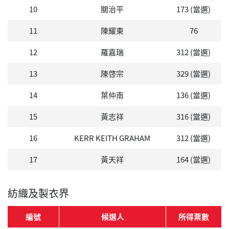
10
關治平
173 (當選)
11
陳耀東
76
12
羅嘉瑞
312 (當選)
13
陳啓宗
329 (當選)
14
葉仲南
136 (當選)
15
黃志祥
316 (當選)
16
KERR KEITH GRAHAM
312 (當選)
17
黃天祥
164 (當選)
紡織及製衣界
編號
候選人
所得票數