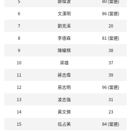
5
鄭偉波
80 (當選)
6
文漢明
86 (當選)
7
劉克溪
20
8
李德森
81 (當選)
9
陳耀棋
38
10
梁雄
37
11
蔣志偉
39
12
易志明
96 (當選)
13
凌志強
31
14
黃文傑
23
15
伍占美
84 (當選)