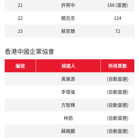
21
許照中
188 (當選)
22
關百忠
124
23
蔡思聰
72
香港中國企業協會
編號
候選人
所得票數
黃建源
(自動當選)
李偉強
(自動當選)
方智輝
(自動當選)
林勁
(自動當選)
蘇曉鵬
(自動當選)