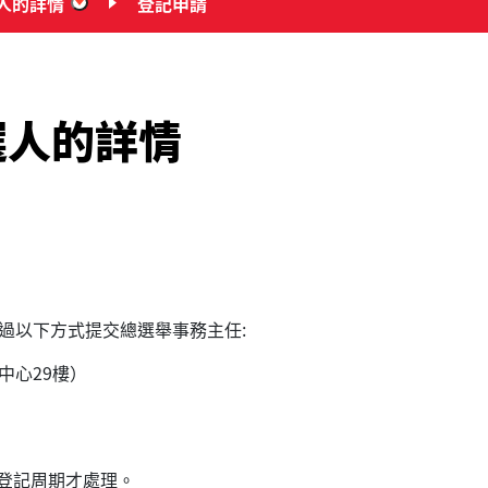
人的詳情
登記申請
“選票上關於候選人的詳情”
選人的詳情
透過以下方式提交總選舉事務主任:
中心29樓）
年)登記周期才處理。