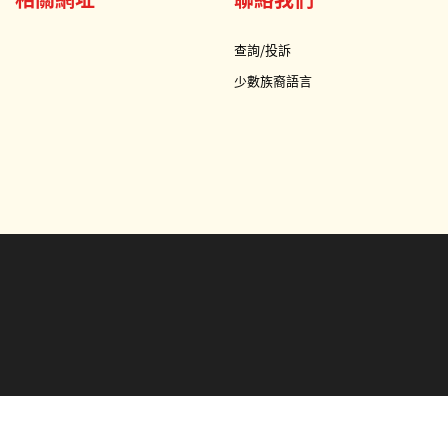
查詢/投訴
少數族裔語言