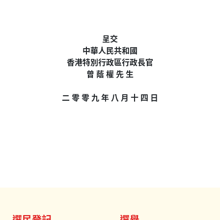
呈交
中華人民共和國
香港特別行政區行政長官
曾 蔭 權 先 生
二 零 零 九 年 八 月 十 四 日
選民登記
選舉