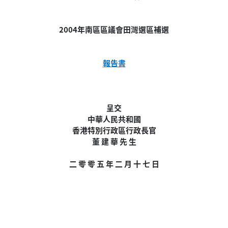
2004年南區區議會田灣選區補選
報告書
呈交
中華人民共和國
香港特別行政區行政長官
董 建 華 先 生
二 零 零 五 年 二 月 十 七 日