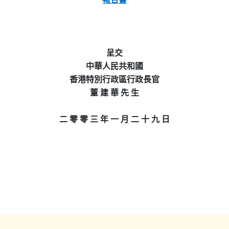
呈交
中華人民共和國
香港特別行政區行政長官
董 建 華 先 生
二 零 零 三 年 一 月 二 十 九 日