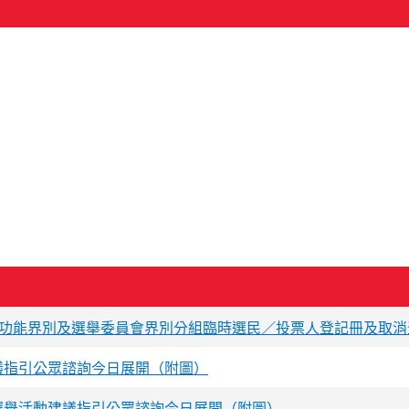
、功能界別及選舉委員會界別分組臨時選民／投票人登記冊及取消
議指引公眾諮詢今日展開（附圖）
選舉活動建議指引公眾諮詢今日展開（附圖）